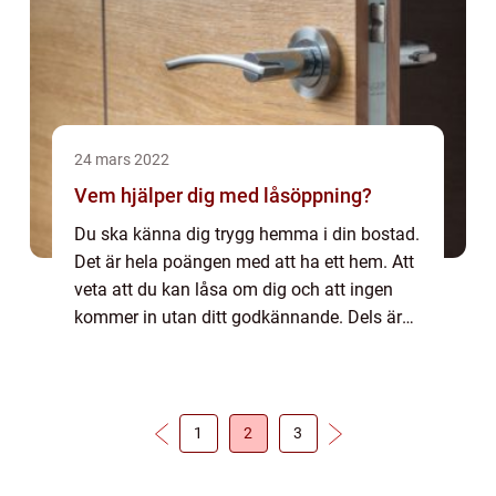
24 mars 2022
Vem hjälper dig med låsöppning?
Du ska känna dig trygg hemma i din bostad.
Det är hela poängen med att ha ett hem. Att
veta att du kan låsa om dig och att ingen
kommer in utan ditt godkännande. Dels är
det en trygghet när du inte är hemma. Med
ett bra lås skyddar du din bostad från...
1
2
3