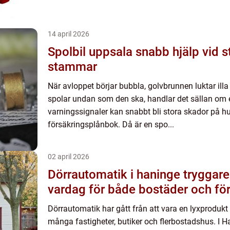
14 april 2026
Spolbil uppsala snabb hjälp vid stopp i avlopp och
stammar
När avloppet börjar bubbla, golvbrunnen luktar illa e
spolar undan som den ska, handlar det sällan om e
varningssignaler kan snabbt bli stora skador på hu
försäkringsplånbok. Då är en spo...
02 april 2026
Dörrautomatik i haninge tryggare och smidigare
vardag för både bostäder och fö
Dörrautomatik har gått från att vara en lyxprodukt til
många fastigheter, butiker och flerbostadshus. I H