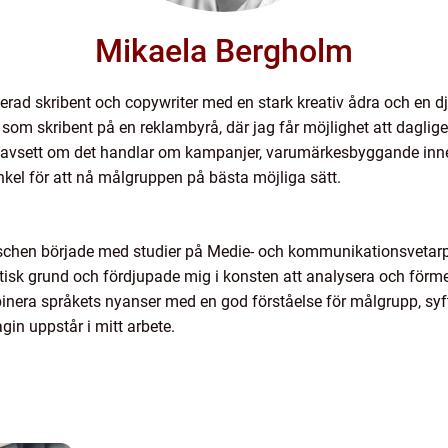
Mikaela Bergholm
erad skribent och copywriter med en stark kreativ ådra och en 
en som skribent på en reklambyrå, där jag får möjlighet att dagli
Oavsett om det handlar om kampanjer, varumärkesbyggande innehål
 vinkel för att nå målgruppen på bästa möjliga sätt.
chen började med studier på Medie- och kommunikationsvetar
oretisk grund och fördjupade mig i konsten att analysera och förme
mbinera språkets nyanser med en god förståelse för målgrupp, syf
agin uppstår i mitt arbete.