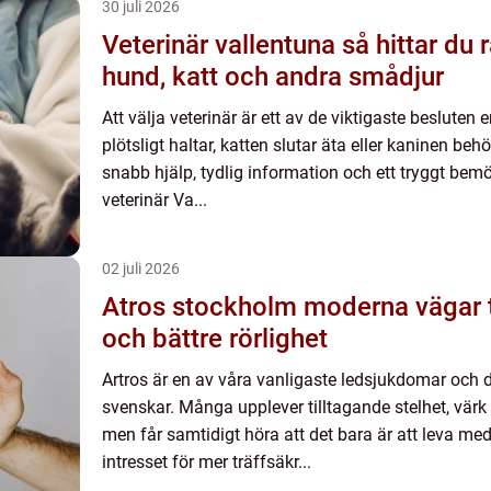
30 juli 2026
Veterinär vallentuna så hittar du rätt vård för din
hund, katt och andra smådjur
Att välja veterinär är ett av de viktigaste besluten
plötsligt haltar, katten slutar äta eller kaninen beh
snabb hjälp, tydlig information och ett tryggt be
veterinär Va...
02 juli 2026
Atros stockholm moderna vägar till mindre smärta
och bättre rörlighet
Artros är en av våra vanligaste ledsjukdomar och
svenskar. Många upplever tilltagande stelhet, värk
men får samtidigt höra att det bara är att leva me
intresset för mer träffsäkr...