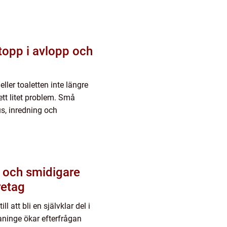
ller toaletten inte längre
tt litet problem. Små
s, inredning och
retag
l att bli en självklar del i
aninge ökar efterfrågan