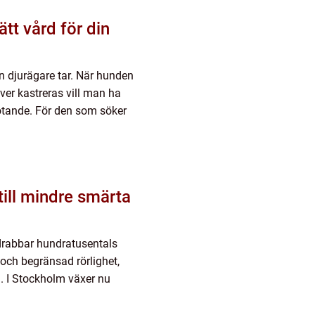
 en djurägare tar. När hunden
över kastreras vill man ha
mötande. För den som söker
 drabbar hundratusentals
 och begränsad rörlighet,
d. I Stockholm växer nu