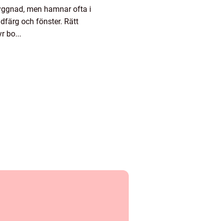
byggnad, men hamnar ofta i
färg och fönster. Rätt
r bo...