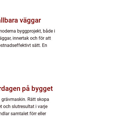
, hållbara väggar
 moderna byggprojekt, både i
äggar, innertak och för att
stnadseffektivt sätt. En
ardagen på bygget
n grävmaskin. Rätt skopa
och slutresultat i varje
dlar samtalet förr eller