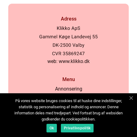
Adress
web:
www.klikko.dk
Menu
Annonsering
Om oss
På vores website bruges cookies til at huske dine indstillinger,
Cookies
statistik og personalisering af indhold og annoncer. Denne
information deles med tredjepart. Ved fortsat brug af websiden
Kontakta oss
godkender du cookiepolitikken.
Sitemap
Ok
Privatlivspolitik