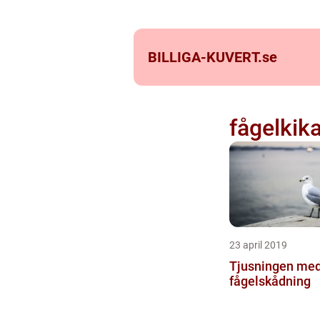
BILLIGA-KUVERT.
se
fågelkik
23 april 2019
Tjusningen me
fågelskådning