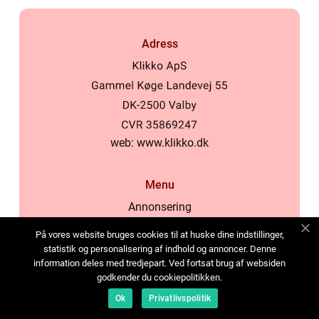
Adress
web:
www.klikko.dk
Menu
Annonsering
Om oss
På vores website bruges cookies til at huske dine indstillinger,
Cookies
statistik og personalisering af indhold og annoncer. Denne
information deles med tredjepart. Ved fortsat brug af websiden
Kontakta oss
godkender du cookiepolitikken.
Sitemap
Ok
Privatlivspolitik