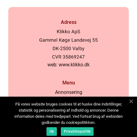
Adress
web:
www.klikko.dk
Menu
Annonsering
Om oss
På vores website bruges cookies til at huske dine indstillinger,
Cookies
statistik og personalisering af indhold og annoncer. Denne
information deles med tredjepart. Ved fortsat brug af websiden
Kontakta oss
godkender du cookiepolitikken.
Sitemap
Ok
Privatlivspolitik