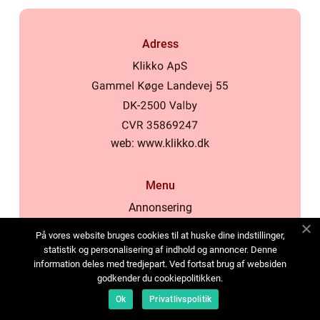
Adress
web:
www.klikko.dk
Menu
Annonsering
Om oss
På vores website bruges cookies til at huske dine indstillinger,
Cookies
statistik og personalisering af indhold og annoncer. Denne
information deles med tredjepart. Ved fortsat brug af websiden
Kontakta oss
godkender du cookiepolitikken.
Sitemap
Ok
Privatlivspolitik