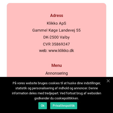
Adress
web:
www.klikko.dk
Menu
Annonsering
Om oss
På vores website bruges cookies til at huske dine indstillinger,
Cookies
statistik og personalisering af indhold og annoncer. Denne
information deles med tredjepart. Ved fortsat brug af websiden
Kontakta oss
godkender du cookiepolitikken.
Sitemap
Ok
Privatlivspolitik