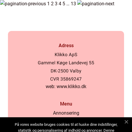
1
2
3
4
5
…
13
Adress
web:
www.klikko.dk
Menu
Annonsering
Om oss
På vores website bruges cookies til at huske dine indstillinger,
Cookies
statistik og personalisering af indhold og annoncer. Denne