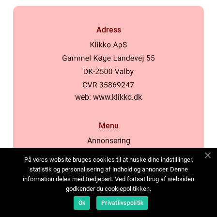
Adress
web:
www.klikko.dk
Menu
Annonsering
Om oss
På vores website bruges cookies til at huske dine indstillinger,
Cookies
statistik og personalisering af indhold og annoncer. Denne
information deles med tredjepart. Ved fortsat brug af websiden
Kontakta oss
godkender du cookiepolitikken.
Sitemap
Ok
Privatlivspolitik