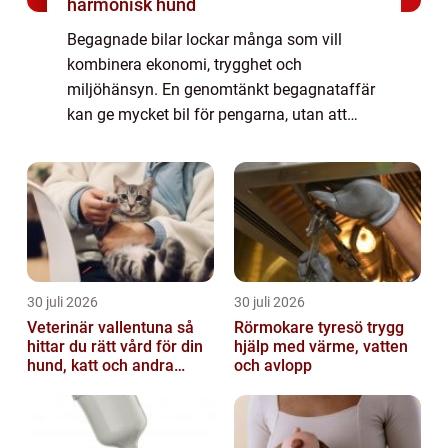
harmonisk hund
Begagnade bilar lockar många som vill
kombinera ekonomi, trygghet och
miljöhänsyn. En genomtänkt begagnataffär
kan ge mycket bil för pengarna, utan att
ägaren behöver göra avkall på säkerhet, k...
30 juli 2026
30 juli 2026
Veterinär vallentuna så
Rörmokare tyresö trygg
hittar du rätt vård för din
hjälp med värme, vatten
hund, katt och andra
och avlopp
smådjur