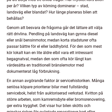
per år? Vilken typ av körning dominerar – stad,
landsväg eller blandat? Hur länge planeras bilen att
behållas?
Genom att besvara de frågorna går det lättare att välja
rätt drivlina. Pendling på landsväg kan gynna diesel
eller snål bensinmotor, medan korta stadsturer ofta
passar bättre för el eller laddhybrid. För den som mest
kör lokalt kan en lite äldre elbil vara ett intressant
begagnatval, medan den som ofta kör långt kan
värdesätta en traditionell bränslemotor med
dokumenterat låg förbrukning.
En annan avgörande faktor är servicehistoriken. Många
seriösa köpare prioriterar bilar med fullständig
servicebok, helst från auktoriserad verkstad. Kvitton på
större arbeten, som kamremsbyte eller bromsrenovering,
ger extra trygghet. Det visar hur bilen skötts och
minskar risken för oväntade reparationer kort efter