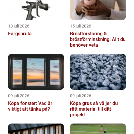
18 juli 2026
15 juli 2026
Färgspruta
Bröstförstoring &
bröstförminskning: Allt du
behöver veta
09 juli 2026
09 juli 2026
Köpa fönster: Vad är
Köpa grus så väljer du
viktigt att tänka på?
rätt material till ditt
projekt