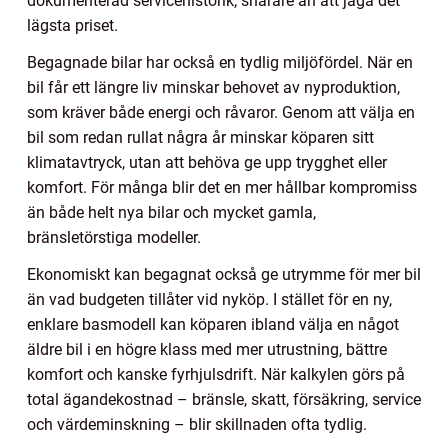
dokumenterad servicehistorik, snarare än att jaga det
lägsta priset.
Begagnade bilar har också en tydlig miljöfördel. När en
bil får ett längre liv minskar behovet av nyproduktion,
som kräver både energi och råvaror. Genom att välja en
bil som redan rullat några år minskar köparen sitt
klimatavtryck, utan att behöva ge upp trygghet eller
komfort. För många blir det en mer hållbar kompromiss
än både helt nya bilar och mycket gamla,
bränsletörstiga modeller.
Ekonomiskt kan begagnat också ge utrymme för mer bil
än vad budgeten tillåter vid nyköp. I stället för en ny,
enklare basmodell kan köparen ibland välja en något
äldre bil i en högre klass med mer utrustning, bättre
komfort och kanske fyrhjulsdrift. När kalkylen görs på
total ägandekostnad – bränsle, skatt, försäkring, service
och värdeminskning – blir skillnaden ofta tydlig.