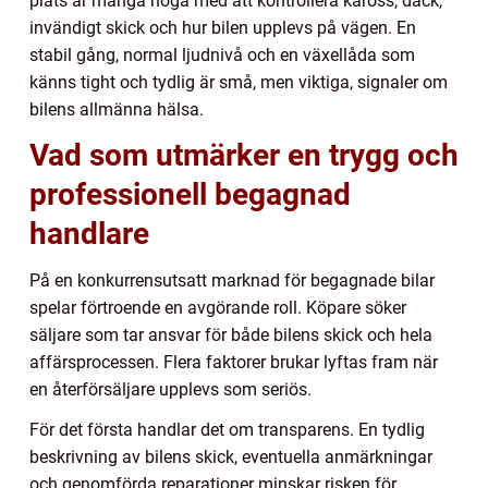
plats är många noga med att kontrollera kaross, däck,
invändigt skick och hur bilen upplevs på vägen. En
stabil gång, normal ljudnivå och en växellåda som
känns tight och tydlig är små, men viktiga, signaler om
bilens allmänna hälsa.
Vad som utmärker en trygg och
professionell begagnad
handlare
På en konkurrensutsatt marknad för begagnade bilar
spelar förtroende en avgörande roll. Köpare söker
säljare som tar ansvar för både bilens skick och hela
affärsprocessen. Flera faktorer brukar lyftas fram när
en återförsäljare upplevs som seriös.
För det första handlar det om transparens. En tydlig
beskrivning av bilens skick, eventuella anmärkningar
och genomförda reparationer minskar risken för