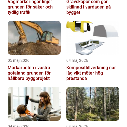
Vägmarkeringar linjer
Grävskopor som gör
grunden för säker och
skillnad i vardagen på
tydlig trafik
bygget
05 maj 2026
04 maj 2026
Markarbeten i västra
Komposittillverkning när
götaland grunden för
låg vikt möter hög
hållbara byggprojekt
prestanda
04 maj 2026
04 maj 2026