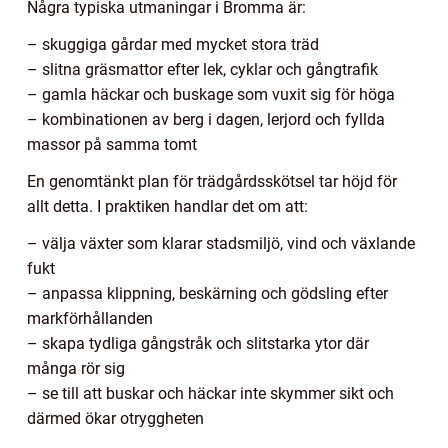
Några typiska utmaningar i Bromma är:
– skuggiga gårdar med mycket stora träd
– slitna gräsmattor efter lek, cyklar och gångtrafik
– gamla häckar och buskage som vuxit sig för höga
– kombinationen av berg i dagen, lerjord och fyllda
massor på samma tomt
En genomtänkt plan för trädgårdsskötsel tar höjd för
allt detta. I praktiken handlar det om att:
– välja växter som klarar stadsmiljö, vind och växlande
fukt
– anpassa klippning, beskärning och gödsling efter
markförhållanden
– skapa tydliga gångstråk och slitstarka ytor där
många rör sig
– se till att buskar och häckar inte skymmer sikt och
därmed ökar otryggheten