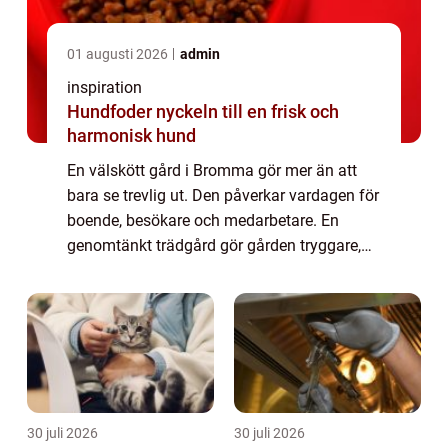
01 augusti 2026
admin
inspiration
Hundfoder nyckeln till en frisk och
harmonisk hund
En välskött gård i Bromma gör mer än att
bara se trevlig ut. Den påverkar vardagen för
boende, besökare och medarbetare. En
genomtänkt trädgård gör gården tryggare,
minskar slit, ökar trivseln och kan till och
med höja värdet på fastigheten. När bost...
30 juli 2026
30 juli 2026