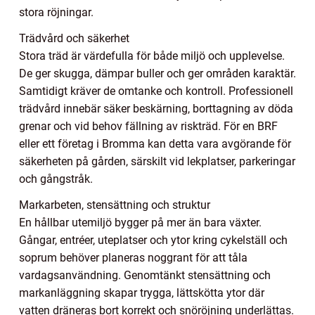
stora röjningar.
Trädvård och säkerhet
Stora träd är värdefulla för både miljö och upplevelse.
De ger skugga, dämpar buller och ger områden karaktär.
Samtidigt kräver de omtanke och kontroll. Professionell
trädvård innebär säker beskärning, borttagning av döda
grenar och vid behov fällning av riskträd. För en BRF
eller ett företag i Bromma kan detta vara avgörande för
säkerheten på gården, särskilt vid lekplatser, parkeringar
och gångstråk.
Markarbeten, stensättning och struktur
En hållbar utemiljö bygger på mer än bara växter.
Gångar, entréer, uteplatser och ytor kring cykelställ och
soprum behöver planeras noggrant för att tåla
vardagsanvändning. Genomtänkt stensättning och
markanläggning skapar trygga, lättskötta ytor där
vatten dräneras bort korrekt och snöröjning underlättas.