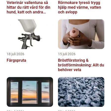
Veterinär vallentuna så
Rörmokare tyresö trygg
hittar du rätt vård för din
hjälp med värme, vatten
hund, katt och andra
och avlopp
smådjur
18 juli 2026
15 juli 2026
Färgspruta
Bröstförstoring &
bröstförminskning: Allt du
behöver veta