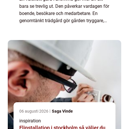
bara se trevlig ut. Den påverkar vardagen för
boende, besökare och medarbetare. En
genomtänkt trädgård gör gården tryggare,
minskar slit, ökar trivseln och kan till och
med höja värdet på fastigheten. När bost...
06 augusti 2026
Saga Vinde
inspiration
Elinstallation i stockholm så väljer du