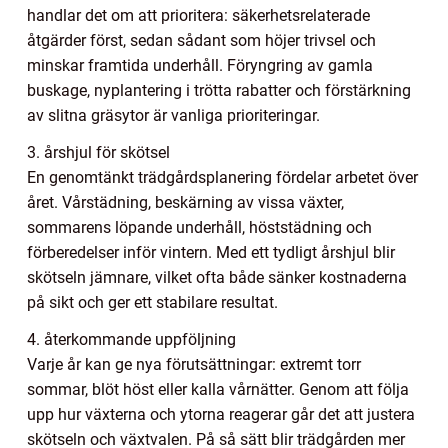
handlar det om att prioritera: säkerhetsrelaterade
åtgärder först, sedan sådant som höjer trivsel och
minskar framtida underhåll. Föryngring av gamla
buskage, nyplantering i trötta rabatter och förstärkning
av slitna gräsytor är vanliga prioriteringar.
3. årshjul för skötsel
En genomtänkt trädgårdsplanering fördelar arbetet över
året. Vårstädning, beskärning av vissa växter,
sommarens löpande underhåll, höststädning och
förberedelser inför vintern. Med ett tydligt årshjul blir
skötseln jämnare, vilket ofta både sänker kostnaderna
på sikt och ger ett stabilare resultat.
4. återkommande uppföljning
Varje år kan ge nya förutsättningar: extremt torr
sommar, blöt höst eller kalla vårnätter. Genom att följa
upp hur växterna och ytorna reagerar går det att justera
skötseln och växtvalen. På så sätt blir trädgården mer