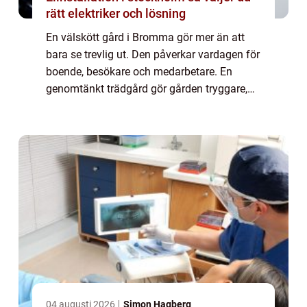
rätt elektriker och lösning
En välskött gård i Bromma gör mer än att
bara se trevlig ut. Den påverkar vardagen för
boende, besökare och medarbetare. En
genomtänkt trädgård gör gården tryggare,
minskar slit, ökar trivseln och kan till och
med höja värdet på fastigheten. När bost...
04 augusti 2026
Simon Hagberg