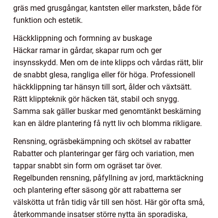
gräs med grusgångar, kantsten eller marksten, både för
funktion och estetik.
Häckklippning och formning av buskage
Häckar ramar in gårdar, skapar rum och ger
insynsskydd. Men om de inte klipps och vårdas rätt, blir
de snabbt glesa, rangliga eller för höga. Professionell
häckklippning tar hänsyn till sort, ålder och växtsätt.
Rätt klippteknik gör häcken tät, stabil och snygg.
Samma sak gäller buskar med genomtänkt beskärning
kan en äldre plantering få nytt liv och blomma rikligare.
Rensning, ogräsbekämpning och skötsel av rabatter
Rabatter och planteringar ger färg och variation, men
tappar snabbt sin form om ogräset tar över.
Regelbunden rensning, påfyllning av jord, marktäckning
och plantering efter säsong gör att rabatterna ser
välskötta ut från tidig vår till sen höst. Här gör ofta små,
återkommande insatser större nytta än sporadiska,