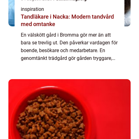
inspiration
Tandläkare i Nacka: Modern tandvård
med omtanke
En välskött gård i Bromma gör mer än att
bara se trevlig ut. Den påverkar vardagen för
boende, besökare och medarbetare. En
genomtänkt trädgård gör gården tryggare,
minskar slit, ökar trivseln och kan till och
med höja värdet på fastigheten. När bost...