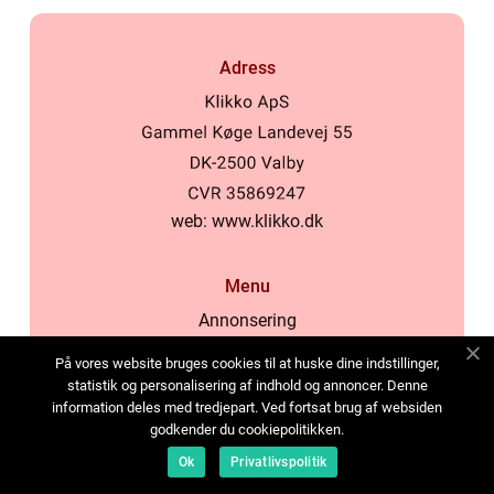
Adress
web:
www.klikko.dk
Menu
Annonsering
Om oss
På vores website bruges cookies til at huske dine indstillinger,
Cookies
statistik og personalisering af indhold og annoncer. Denne
information deles med tredjepart. Ved fortsat brug af websiden
Kontakta oss
godkender du cookiepolitikken.
Sitemap
Ok
Privatlivspolitik