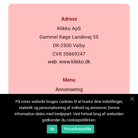
Adress
web:
www.klikko.dk
Menu
Annonsering
Om oss
På vores website bruges cookies til at huske dine indstillinger,
Cookies
statistik og personalisering af indhold og annoncer. Denne
information deles med tredjepart. Ved fortsat brug af websiden
Kontakta oss
godkender du cookiepolitikken.
Sitemap
Ok
Privatlivspolitik