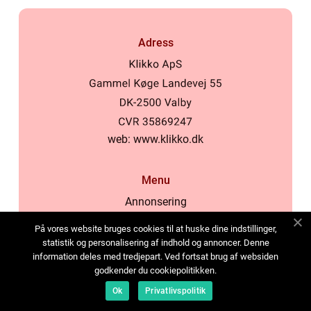
Adress
web:
www.klikko.dk
Menu
Annonsering
Om oss
På vores website bruges cookies til at huske dine indstillinger,
Cookies
statistik og personalisering af indhold og annoncer. Denne
information deles med tredjepart. Ved fortsat brug af websiden
Kontakta oss
godkender du cookiepolitikken.
Sitemap
Ok
Privatlivspolitik