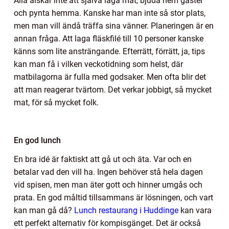
Alla älskar inte att själva laga mat, bjuda hem gäster
och pynta hemma. Kanske har man inte så stor plats,
men man vill ändå träffa sina vänner. Planeringen är en
annan fråga. Att laga fläskfilé till 10 personer kanske
känns som lite ansträngande. Efterrätt, förrätt, ja, tips
kan man få i vilken veckotidning som helst, där
matbilagorna är fulla med godsaker. Men ofta blir det
att man reagerar tvärtom. Det verkar jobbigt, så mycket
mat, för så mycket folk.
En god lunch
En bra idé är faktiskt att gå ut och äta. Var och en
betalar vad den vill ha. Ingen behöver stå hela dagen
vid spisen, men man äter gott och hinner umgås och
prata. En god måltid tillsammans är lösningen, och vart
kan man gå då?
Lunch restaurang i Huddinge
kan vara
ett perfekt alternativ för kompisgänget. Det är också