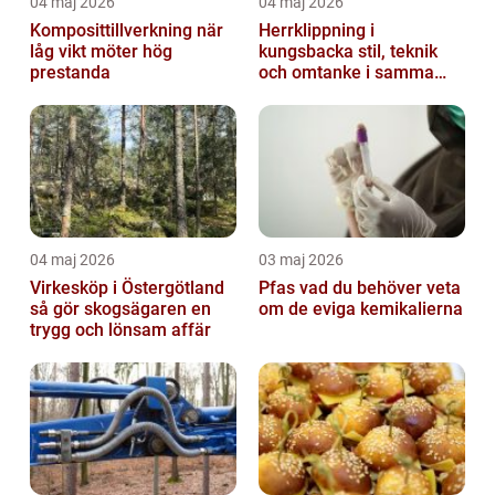
04 maj 2026
04 maj 2026
Komposittillverkning när
Herrklippning i
låg vikt möter hög
kungsbacka stil, teknik
prestanda
och omtanke i samma
stol
04 maj 2026
03 maj 2026
Virkesköp i Östergötland
Pfas vad du behöver veta
så gör skogsägaren en
om de eviga kemikalierna
trygg och lönsam affär