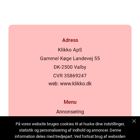
Adress
web:
www.klikko.dk
Menu
Annonsering
Om oss
På vores website bruges cookies til at huske dine indstillinger,
Cookies
statistik og personalisering af indhold og annoncer. Denne
information deles med tredjepart. Ved fortsat brug af websiden
Kontakta oss