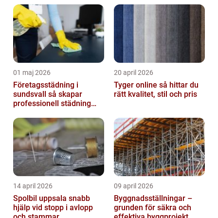
01 maj 2026
20 april 2026
Företagsstädning i
Tyger online så hittar du
sundsvall så skapar
rätt kvalitet, stil och pris
professionell städning
bättre arbetsmiljö och
starkare varum...
14 april 2026
09 april 2026
Spolbil uppsala snabb
Byggnadsställningar –
hjälp vid stopp i avlopp
grunden för säkra och
och stammar
effektiva byggprojekt