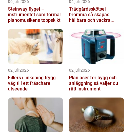
06 juli 2026
04 juli 2026
Steinway flygel –
Trädgårdsskötsel
instrumentet som formar
bromma så skapas
pianomusikens toppskikt
hållbara och vackra
utemiljöer året runt
02 juli 2026
02 juli 2026
Fillers i linköping trygg
Planlaser för bygg och
väg till ett fräschare
anläggning så väljer du
utseende
rätt instrument