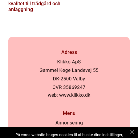
kvalitet till trädgård och
anläggning
Adress
web:
www.klikko.dk
Menu
Annonsering
Om oss
På vores website bruges cookies til at huske dine indstillinger,