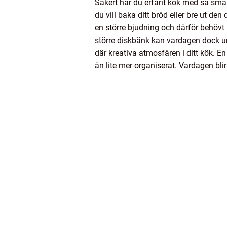
Säkert har du erfarit kök med så små
du vill baka ditt bröd eller bre ut den 
en större bjudning och därför behövt a
större diskbänk kan vardagen dock unde
där kreativa atmosfären i ditt kök. 
än lite mer organiserat. Vardagen blir 