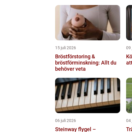
smådjur
15 juli 2026
09 
Bröstförstoring &
Kö
bröstförminskning: Allt du
at
behöver veta
06 juli 2026
04 
Steinway flygel –
Tr