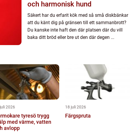
och harmonisk hund
Säkert har du erfarit kök med så små diskbänkar
att du känt dig på gränsen till ett sammanbrott?
Du kanske inte haft den där platsen där du vill
baka ditt bröd eller bre ut den där degen ...
juli 2026
18 juli 2026
mokare tyresö trygg
Färgspruta
älp med värme, vatten
h avlopp