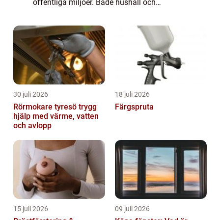
offentliga miljöer. Både hushåll och
industrier har nytta av denna tj&aum...
30 juli 2026
18 juli 2026
Rörmokare tyresö trygg
Färgspruta
hjälp med värme, vatten
och avlopp
15 juli 2026
09 juli 2026