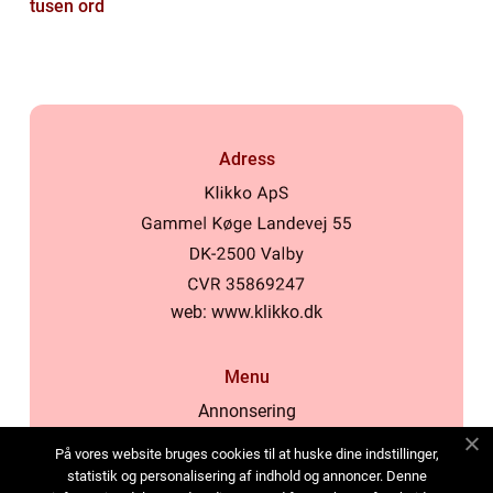
tusen ord
Adress
web:
www.klikko.dk
Menu
Annonsering
Om oss
På vores website bruges cookies til at huske dine indstillinger,
Cookies
statistik og personalisering af indhold og annoncer. Denne