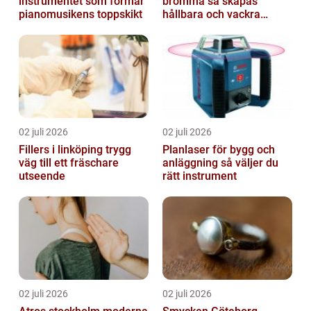
instrumentet som formar
bromma så skapas
pianomusikens toppskikt
hållbara och vackra
utemiljöer året runt
02 juli 2026
02 juli 2026
Fillers i linköping trygg
Planlaser för bygg och
väg till ett fräschare
anläggning så väljer du
utseende
rätt instrument
02 juli 2026
02 juli 2026