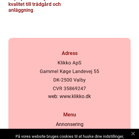
kvalitet till trädgård och
anläggning
Adress
web:
www.klikko.dk
Menu
Annonsering
Om oss
På vores website bruges cookies til at huske dine indstillinger,