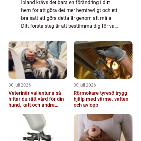
Ibland krävs det bara en förändring i ditt
hem för att göra det mer hemtrevligt och ett
bra sätt att göra detta är genom att måla.
Ditt första steg är att bestämma dig för vad
du ska måla, sedan välja den färg du vill
använda och påbörja förarbetet. ...
30 juli 2026
30 juli 2026
Veterinär vallentuna så
Rörmokare tyresö trygg
hittar du rätt vård för din
hjälp med värme, vatten
hund, katt och andra
och avlopp
smådjur