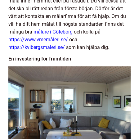
måla inne i hemmet eller på fasaden. Du vill också att
det ska bli rätt redan från första början. Därför är det
värt att kontakta en målarfirma för att få hjälp. Om du
vill ha ditt hem målat till högsta standarden finns det
många bra
målare i Göteborg
och kolla på
https://www.vmemåleri.se/
och
https://kvibergsmaleri.se/
som kan hjälpa dig.
En investering för framtiden