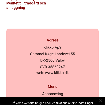
kvalitet till trädgård och
anläggning
Adress
web:
www.klikko.dk
Menu
Annonsering
Om oss
På vores website bruges cookies til at huske dine indstillinger,