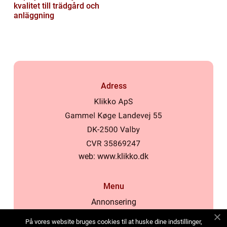
kvalitet till trädgård och
anläggning
Adress
web:
www.klikko.dk
Menu
Annonsering
Om oss
På vores website bruges cookies til at huske dine indstillinger,