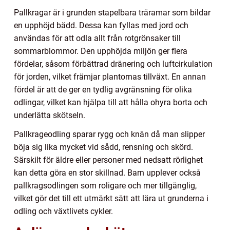
Pallkragar är i grunden stapelbara träramar som bildar
en upphöjd bädd. Dessa kan fyllas med jord och
användas för att odla allt från rotgrönsaker till
sommarblommor. Den upphöjda miljön ger flera
fördelar, såsom förbättrad dränering och luftcirkulation
för jorden, vilket främjar plantornas tillväxt. En annan
fördel är att de ger en tydlig avgränsning för olika
odlingar, vilket kan hjälpa till att hålla ohyra borta och
underlätta skötseln.
Pallkrageodling sparar rygg och knän då man slipper
böja sig lika mycket vid sådd, rensning och skörd.
Särskilt för äldre eller personer med nedsatt rörlighet
kan detta göra en stor skillnad. Barn upplever också
pallkragsodlingen som roligare och mer tillgänglig,
vilket gör det till ett utmärkt sätt att lära ut grunderna i
odling och växtlivets cykler.