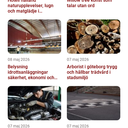
Hotell halland
Willow tree konst som
naturupplevelser, lugn
talar utan ord
och matglädje i
västkustens inland
08 maj 2026
07 maj 2026
Belysning
Arborist i göteborg trygg
idrottsanläggningar
och hållbar trädvård i
säkerhet, ekonomi och
stadsmiljö
spelupplevelse
07 maj 2026
07 maj 2026