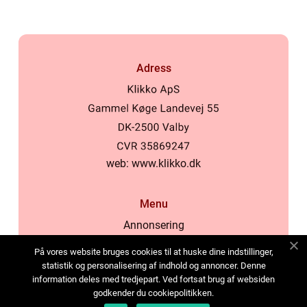
Adress
web:
www.klikko.dk
Menu
Annonsering
Om oss
På vores website bruges cookies til at huske dine indstillinger,
Cookies
statistik og personalisering af indhold og annoncer. Denne
information deles med tredjepart. Ved fortsat brug af websiden
Kontakta oss
godkender du cookiepolitikken.
Sitemap