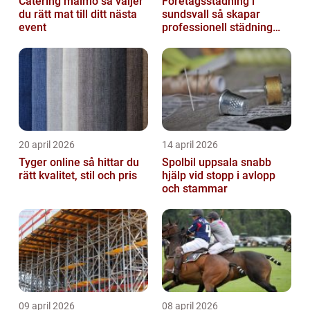
Catering malmö så väljer
Företagsstädning i
du rätt mat till ditt nästa
sundsvall så skapar
event
professionell städning
bättre arbetsmiljö och
starkare varum...
20 april 2026
14 april 2026
Tyger online så hittar du
Spolbil uppsala snabb
rätt kvalitet, stil och pris
hjälp vid stopp i avlopp
och stammar
09 april 2026
08 april 2026