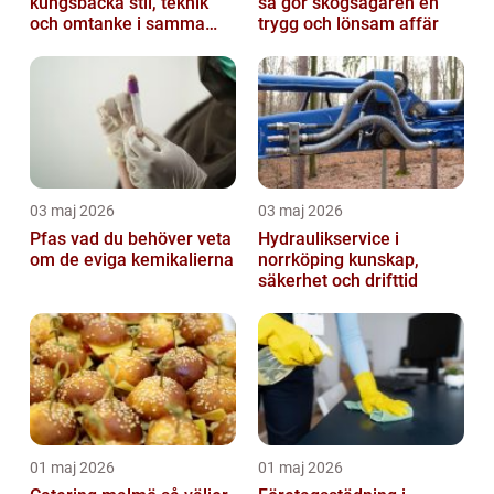
kungsbacka stil, teknik
så gör skogsägaren en
och omtanke i samma
trygg och lönsam affär
stol
03 maj 2026
03 maj 2026
Pfas vad du behöver veta
Hydraulikservice i
om de eviga kemikalierna
norrköping kunskap,
säkerhet och drifttid
01 maj 2026
01 maj 2026