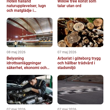
Hotell halland
Willow tree konst som
naturupplevelser, lugn
talar utan ord
och matglädje i
västkustens inland
08 maj 2026
07 maj 2026
Belysning
Arborist i göteborg trygg
idrottsanläggningar
och hållbar trädvård i
säkerhet, ekonomi och
stadsmiljö
spelupplevelse
07 maj 2026
07 maj 2026