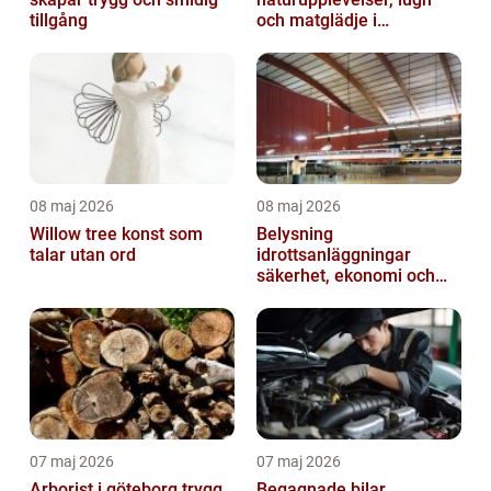
tillgång
och matglädje i
västkustens inland
08 maj 2026
08 maj 2026
Willow tree konst som
Belysning
talar utan ord
idrottsanläggningar
säkerhet, ekonomi och
spelupplevelse
07 maj 2026
07 maj 2026
Arborist i göteborg trygg
Begagnade bilar