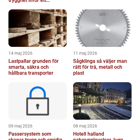
trygghet inför ett
bröstingrepp
14 maj 2026
11 maj 2026
Lastpallar grunden för
Sågklinga så väljer man
smarta, säkra och
rätt för trä, metall och
hållbara transporter
plast
09 maj 2026
08 maj 2026
Passersystem som
Hotell halland
skapar trygg och smidig
naturupplevelser, lugn