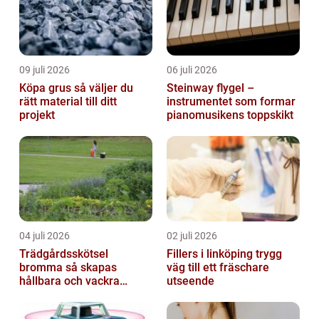
09 juli 2026
06 juli 2026
Köpa grus så väljer du
Steinway flygel –
rätt material till ditt
instrumentet som formar
projekt
pianomusikens toppskikt
04 juli 2026
02 juli 2026
Trädgårdsskötsel
Fillers i linköping trygg
bromma så skapas
väg till ett fräschare
hållbara och vackra
utseende
utemiljöer året runt