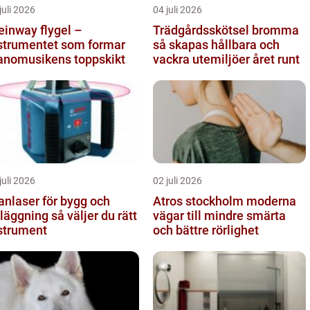
juli 2026
04 juli 2026
einway flygel –
Trädgårdsskötsel bromma
strumentet som formar
så skapas hållbara och
anomusikens toppskikt
vackra utemiljöer året runt
juli 2026
02 juli 2026
anlaser för bygg och
Atros stockholm moderna
gning så väljer du rätt
vägar till mindre smärta
strument
och bättre rörlighet