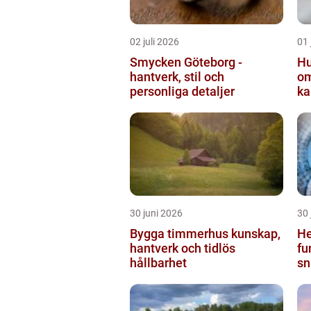
02 juli 2026
01 
Smycken Göteborg -
Hu
hantverk, stil och
om
personliga detaljer
ka
30 juni 2026
30 
Bygga timmerhus kunskap,
He
hantverk och tidlös
fu
hållbarhet
sn