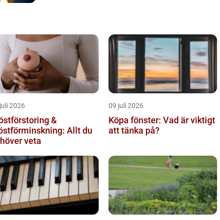
juli 2026
09 juli 2026
östförstoring &
Köpa fönster: Vad är viktigt
östförminskning: Allt du
att tänka på?
höver veta