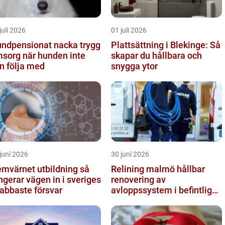
juli 2026
01 juli 2026
ndpensionat nacka trygg
Plattsättning i Blekinge: Så
sorg när hunden inte
skapar du hållbara och
n följa med
snygga ytor
juni 2026
30 juni 2026
mvärnet utbildning så
Relining malmö hållbar
ngerar vägen in i sveriges
renovering av
abbaste försvar
avloppssystem i befintliga
fastigheter