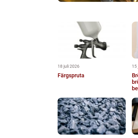
18 juli 2026
15 
Färgspruta
Br
br
be