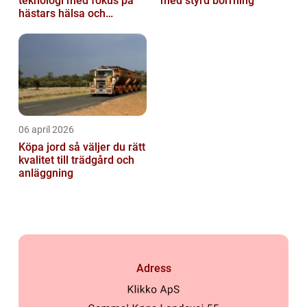
teknologi med fokus på
med styrd borrning
hästars hälsa och
välbefinnande
06 april 2026
Köpa jord så väljer du rätt
kvalitet till trädgård och
anläggning
Adress