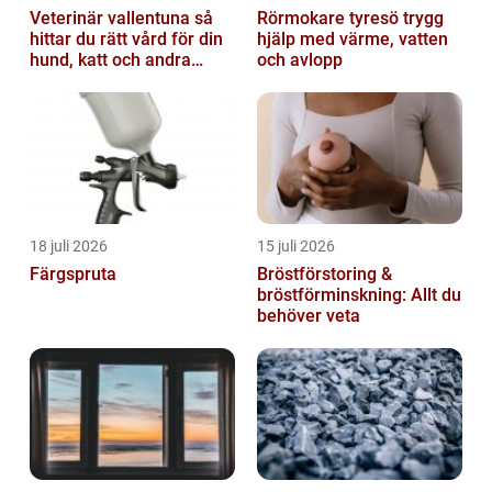
Veterinär vallentuna så
Rörmokare tyresö trygg
hittar du rätt vård för din
hjälp med värme, vatten
hund, katt och andra
och avlopp
smådjur
18 juli 2026
15 juli 2026
Färgspruta
Bröstförstoring &
bröstförminskning: Allt du
behöver veta