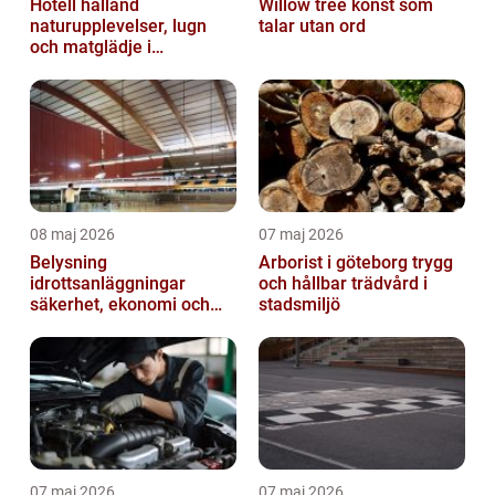
Hotell halland
Willow tree konst som
naturupplevelser, lugn
talar utan ord
och matglädje i
västkustens inland
08 maj 2026
07 maj 2026
Belysning
Arborist i göteborg trygg
idrottsanläggningar
och hållbar trädvård i
säkerhet, ekonomi och
stadsmiljö
spelupplevelse
07 maj 2026
07 maj 2026