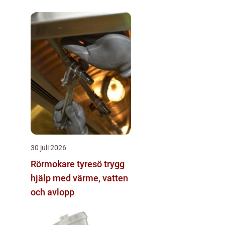
smådjur
30 juli 2026
Rörmokare tyresö trygg
hjälp med värme, vatten
och avlopp