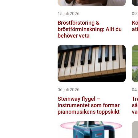
15 juli 2026
09 
Bröstförstoring &
Kö
bröstförminskning: Allt du
at
behöver veta
06 juli 2026
04 
Steinway flygel –
Tr
instrumentet som formar
så
pianomusikens toppskikt
va