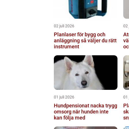
02 juli 2026
02 
Planlaser för bygg och
Atr
anläggning så väljer du rätt
vä
instrument
oc
01 juli 2026
01 
Hundpensionat nacka trygg
Pl
omsorg när hunden inte
sk
kan följa med
sn